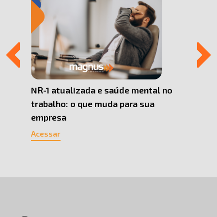
 Uma
NR-1 atualizada e saúde mental no
Por q
trabalho: o que muda para sua
Pesso
empresa
cons
Acessar
Acess