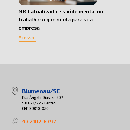
 Uma
NR-1 atualizada e saúde mental no
Por q
trabalho: o que muda para sua
Pesso
empresa
cons
Acessar
Acess
Blumenau/SC
Rua Ângelo Dias, nº 207
Sala 21/22 - Centro
CEP 89010-020
47 2102-6747